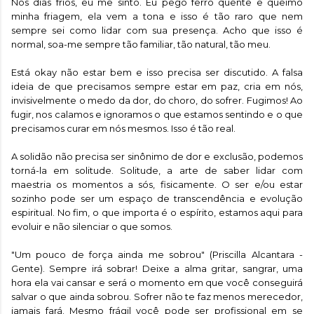
Nos dias frios, eu me sinto. Eu pego ferro quente e queimo
minha friagem, ela vem a tona e isso é tão raro que nem
sempre sei como lidar com sua presença. Acho que isso é
normal, soa-me sempre tão familiar, tão natural, tão meu.
Está okay não estar bem e isso precisa ser discutido. A falsa
ideia de que precisamos sempre estar em paz, cria em nós,
invisivelmente o medo da dor, do choro, do sofrer. Fugimos! Ao
fugir, nos calamos e ignoramos o que estamos sentindo e o que
precisamos curar em nós mesmos. Isso é tão real.
A solidão não precisa ser sinônimo de dor e exclusão, podemos
torná-la em solitude. Solitude, a arte de saber lidar com
maestria os momentos a sós, fisicamente. O ser e/ou estar
sozinho pode ser um espaço de transcendência e evolução
espiritual. No fim, o que importa é o espírito, estamos aqui para
evoluir e não silenciar o que somos.
"Um pouco de força ainda me sobrou" (Priscilla Alcantara -
Gente). Sempre irá sobrar! Deixe a alma gritar, sangrar, uma
hora ela vai cansar e será o momento em que você conseguirá
salvar o que ainda sobrou. Sofrer não te faz menos merecedor,
jamais fará. Mesmo frágil você pode ser profissional em se