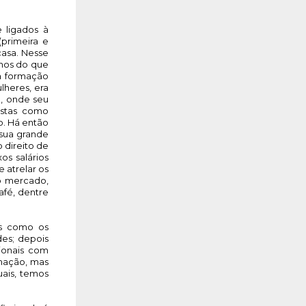
ligados à 
primeira e 
asa. Nesse 
nos do que 
 formação 
lheres, era 
, onde seu 
stas como 
. Há então 
ua grande 
direito de 
s salários 
atrelar os 
o mercado, 
fé, dentre 
s como os 
es; depois 
ionais com 
mação, mas 
ais, temos 