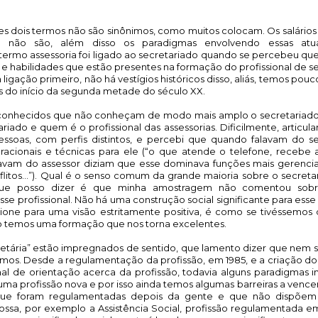
ses dois termos não são sinônimos, como muitos colocam. Os salários 
não são, além disso os paradigmas envolvendo essas atua
termo assessoria foi ligado ao secretariado quando se percebeu que
e habilidades que estão presentes na formação do profissional de se
ligação primeiro, não há vestígios históricos disso, aliás, temos pouco
s do início da segunda metade do século XX. 
 conhecidos que não conheçam de modo mais amplo o secretariado,
iado e quem é o profissional das assessorias. Dificilmente, articular
ssoas, com perfis distintos, e percebi que quando falavam do se
ionais e técnicas para ele (“o que atende o telefone, recebe as
alavam do assessor diziam que esse dominava funções mais gerenciais
flitos…”). Qual é o senso comum da grande maioria sobre o secretar
que posso dizer é que minha amostragem não comentou sobre
sse profissional. Não há uma construção social significante para esse
ione para uma visão estritamente positiva, é como se tivéssemos 
 temos uma formação que nos torna excelentes.
retária” estão impregnados de sentido, que lamento dizer que nem 
mos. Desde a regulamentação da profissão, em 1985, e a criação do
onal de orientação acerca da profissão, todavia alguns paradigmas i
 uma profissão nova e por isso ainda temos algumas barreiras a vencer
 que foram regulamentadas depois da gente e que não dispõem 
sa, por exemplo a Assistência Social, profissão regulamentada em