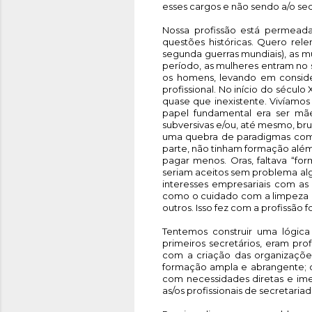
esses cargos e não sendo a/o secr
Nossa profissão está permeada
questões históricas. Quero rel
segunda guerras mundiais), as m
período, as mulheres entram no
os homens, levando em conside
profissional. No início do século
quase que inexistente. Vivíamo
papel fundamental era ser mãe
subversivas e/ou, até mesmo, bru
uma quebra de paradigmas com a
parte, não tinham formação além 
pagar menos. Oras, faltava “for
seriam aceitos sem problema alg
interesses empresariais com as
como o cuidado com a limpeza da 
outros. Isso fez com a profissão
Tentemos construir uma lógica
primeiros secretários, eram pro
com a criação das organizações,
formação ampla e abrangente; c
com necessidades diretas e imed
as/os profissionais de secretaria