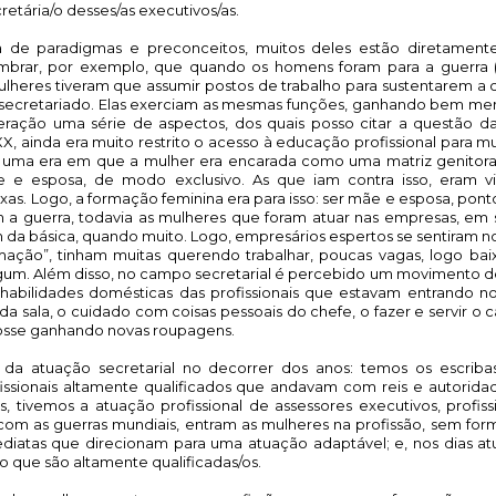
etária/o desses/as executivos/as. 
 de paradigmas e preconceitos, muitos deles estão diretamente 
embrar, por exemplo, que quando os homens foram para a guerra (
ulheres tiveram que assumir postos de trabalho para sustentarem a c
 secretariado. Elas exerciam as mesmas funções, ganhando bem me
ração uma série de aspectos, dos quais posso citar a questão da
 XX, ainda era muito restrito o acesso à educação profissional para mu
s uma era em que a mulher era encarada como uma matriz genitora
 e esposa, de modo exclusivo. As que iam contra isso, eram vi
xas. Logo, a formação feminina era para isso: ser mãe e esposa, ponto
 guerra, todavia as mulheres que foram atuar nas empresas, em s
da básica, quando muito. Logo, empresários espertos se sentiram no 
mação”, tinham muitas querendo trabalhar, poucas vagas, logo baixo
um. Além disso, no campo secretarial é percebido um movimento de 
 habilidades domésticas das profissionais que estavam entrando n
sala, o cuidado com coisas pessoais do chefe, o fazer e servir o ca
 fosse ganhando novas roupagens.
 da atuação secretarial no decorrer dos anos: temos os escriba
fissionais altamente qualificados que andavam com reis e autoridad
 tivemos a atuação profissional de assessores executivos, profiss
om as guerras mundiais, entram as mulheres na profissão, sem for
iatas que direcionam para uma atuação adaptável; e, nos dias atu
do que são altamente qualificadas/os. 