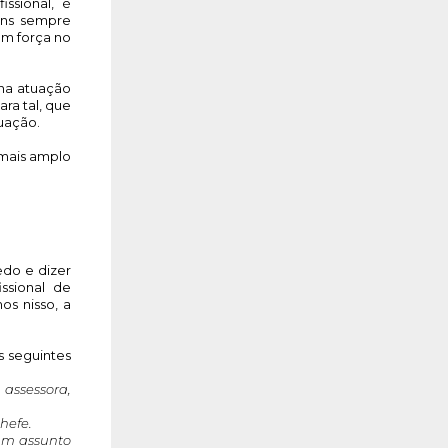
sional, é 
ns sempre 
m força no 
na atuação 
a tal, que 
uação. 
mais amplo 
do e dizer 
sional de 
s nisso, a 
 seguintes 
assessora, 
hefe.
um assunto 