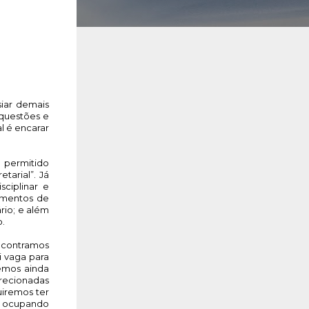
iar demais 
questões e 
l é encarar 
permitido 
arial”. Já 
iplinar e 
imentos de 
rio; e além 
. 
contramos 
 vaga para 
emos ainda 
irecionadas 
iremos ter 
 ocupando 