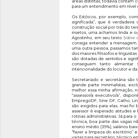
áreas distintas, todavia contam c
para um entendimento em nível 
Os Estóicos, por exemplo, co
significada”, que é verdadeira 
construção social por trás do t
insetos, uma achamos linda e o
Agostinho, em seu texto 
Sobre a
consiga entender a mensagem. E
uma outra pessoa, passamos ta
dos maiores filósofos e linguista
são dotadas de sentidos e signi
conseguem tanto alimentar s
intencionalidade do locutor e d
Secretariado e secretária são 
grande parte minimalistas, exclu
melhor essa minha afirmação, ne
“assessor/a executivo/a”, dispon
EmpregoDF, Sine DF, Catho, Link
são exigidos para elas, mas foi 
assessor é esperado atitudes e 
rotinas administrativas. Já para
técnica, boa parte das vagas 
ensino médio (35%), salários bai
“fazer a limpeza do escritório” 
vagas para secretário, técnico e