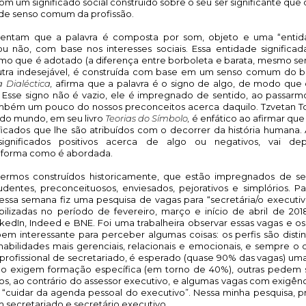
om um significado social construído sobre o seu ser significante que 
de senso comum da profissão. 
mentam que a palavra é composta por som, objeto e uma “entid
ou não, com base nos interesses sociais. Essa entidade significad
ermo que é adotado (a diferença entre borboleta e barata, mesmo s
utra indesejável, é construída com base em um senso comum do be
 Dialéctica, 
afirma que a palavra é o signo de algo, de modo que 
sse signo não é vazio, ele é impregnado de sentido, ao passarmo
mbém um pouco do nossos preconceitos acerca daquilo. Tzvetan To
s do mundo, em seu livro 
Teorias do Símbolo, 
é enfático ao afirmar que 
ficados que lhe são atribuídos com o decorrer da história humana. A
ignificados positivos acerca de algo ou negativos, vai de
a forma como é abordada. 
termos construídos historicamente, que estão impregnados de sen
dentes, preconceituosos, enviesados, pejorativos e simplórios. Para
ssa semana fiz uma pesquisa de vagas para “secretária/o executiva
ibilizadas no período de fevereiro, março e início de abril de 2018,
edIn, Indeed e BNE. Foi uma trabalheira observar essas vagas e os 
bem interessante para perceber algumas coisas: os perfis são distint
habilidades mais gerenciais, relacionais e emocionais, e sempre o 
 o profissional de secretariado, é esperado (quase 90% das vagas) um
não exigem formação específica (em torno de 40%), outras pedem 
xos, ao contrário do assessor executivo, e algumas vagas com exigênci
e “cuidar da agenda pessoal do executivo”. Nessa minha pesquisa, pr
m secretariado e secretário executivo. 