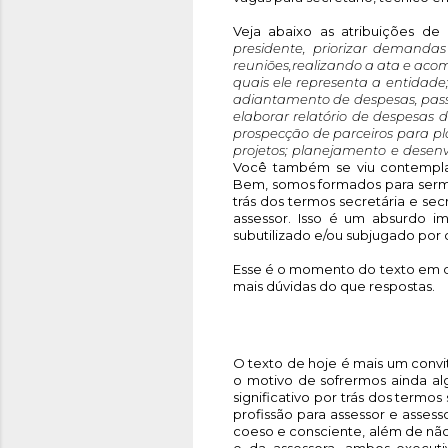
Veja abaixo as atribuições de 
presidente, priorizar demanda
reuniões,realizando a ata e ac
quais ele representa a entidade; 
adiantamento de despesas, passa
elaborar relatório de despesas d
prospecção de parceiros para pl
Você também se viu contempla
Bem, somos formados para sermos
trás dos termos secretária e se
assessor. Isso é um absurdo i
subutilizado e/ou subjugado por
Esse é o momento do texto em qu
mais dúvidas do que respostas. 
O texto de hoje é mais um convi
o motivo de sofrermos ainda al
significativo por trás dos termo
profissão para assessor e asses
coeso e consciente, além de não
e da assessora, ambos executiv