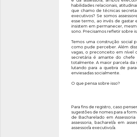
habilidades relacionais, atitudin
que chamo de técnicas secretari
executivos? Se somos assessores
esse termo, ao invés de gastar
insistem em permanecer, mesmo 
sono. Precisamos refletir sobre i
Temos uma construção social po
como pude perceber. Além disso
vagas, o preconceito em nível 
secretária é amante do chefe 
totalmente. A maior parcela da 
lutando para a quebra de par
enviesadas socialmente. 
O que pensa sobre isso?
Para fins de registro, caso pen
sugestões de nomes para a forma
de Bacharelado em Assessoria Ex
assessoria, bacharel/a em asses
assessor/a executivo/a. 