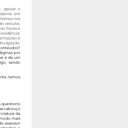
: 
apoiar o 
idente em 
versos nos 
 veículos, 
 fiscais e 
esidência; 
entações e 
projetos; planejamento e desenvolvimento do relatório de gestão; desenvolvimento de material de divulgação. 
onteúdos? 
digmas por 
ue a de um 
go, sendo 
nte, temos 
 questiono 
 arcabouço 
clatura da 
 modo mais 
o assessor 
ntradas) e 