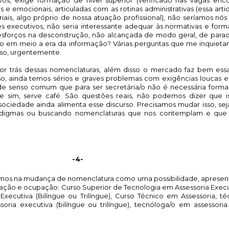
ais e emocionais, articuladas com as rotinas administrativas (essa arti
ais, algo próprio de nossa atuação profissional), não seríamos nós 
 executivos, não seria interessante adequar às normativas e form
 esforços na desconstrução, não alcançada de modo geral, de para
em meio a era da informação? Várias perguntas que me inquietam 
sso, urgentemente. 
r trás dessas nomenclaturas, além disso o mercado faz bem essa 
, ainda temos sérios e graves problemas com exigências loucas e
de senso comum que para ser secretária/o não é necessária forma
e sim, serve café. São questões reais, não podemos dizer que i
sociedade ainda alimenta esse discurso. Precisamos mudar isso, seja
adigmas ou buscando nomenclaturas que nos contemplam e que 
-4-
semos na mudança de nomenclatura como uma possibilidade, apresen
ção e ocupação: Curso Superior de Tecnologia em Assessoria Execut
ecutiva (Bilíngue ou Trilíngue), Curso Técnico em Assessoria, té
soria executiva (bilíngue ou trilíngue), tecnóloga/o em assessoria 