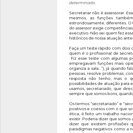
determinado.
Secretariar não é assessorar. Es
mesmos, as funções também 
estrondosamente, diferentes. O 
do assessor exige competências 
executivo. Não sei quem fez essa 
históricos de nossa atuação ante
Faça um teste rápido com dois
quem é o profissional de secretar
 Fiz esse teste com algumas pe
empregavam funções mais operac
organiza a sala…”), já quando f
pessoas, resolve problemas, con
resposta não tenho, mas o 
possibilidades de atuação para e
usamos, secretariado, que direc
sempre que somos bons, quando
Os termos “secretariado” e “sec
positivos e coesos com o que so
ética, é feito um trabalho naci
existir. Poderia dizer que somos
dizer que existem profissões
paradigmas negativos como a nos