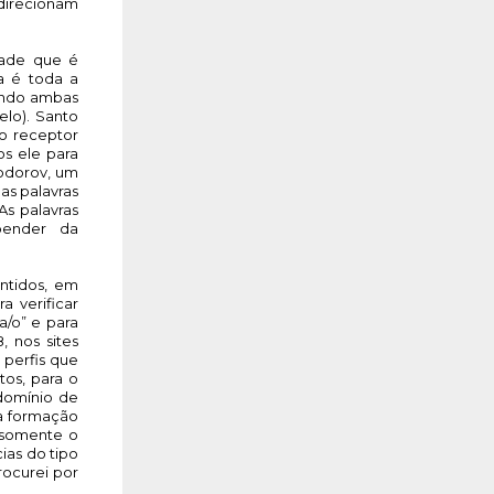
direcionam 
ade que é 
a é toda a 
endo ambas 
lo). Santo 
o receptor 
s ele para 
dorov, um 
as palavras 
s palavras 
pender da 
tidos, em 
 verificar 
/o” e para 
 nos sites 
perfis que 
os, para o 
domínio de 
a formação 
somente o 
as do tipo 
ocurei por 