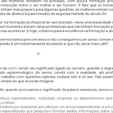
das mulheres entrarem na profissão, com pouca formação profis
construção entre o ser mulher e ser homem. É fato que os home
 tinham mais preparo para algumas questões. As mulheres entram co
sta de direitos lá para meados da segunda metade do século XX. 
” na formação profissional do secretariado. Havia uma linearidade 
m um momento entram várias profissionais que não tinham formação par
oisa acontecer. E hoje, voltamos para a excelência na formação e at
 vivermos tantos preconceitos e não conseguirmos um senso comum 
etariado é sim extremamente excelente e que não serve mais café? 
-2-
m do 
latim
, tendo seu significado ligado ao secreto, guardar o segre
cado epistemológico do termo condiz com a realidade, a/o profis
trabalha com questões sigilosas, todavia não é só isso. Não paramo
s ampla do que se pode imaginar. 
ês, quando procuramos o significado da palavra assessoria, vemos os
íduos especializados, instituição, empresa ou departamento que 
 jurídicas.
sáveis por assessorar, por oferecer um serviço especializado, a um c
e especializada que pesquisa e fornece dados, informações, sobre 