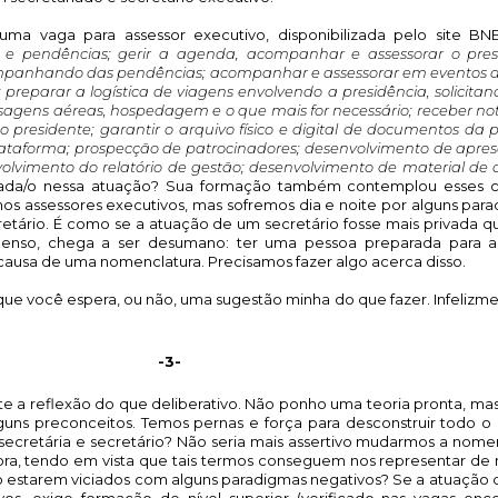
uma vaga para assessor executivo, disponibilizada pelo site BNE
s e pendências; gerir a agenda, acompanhar e assessorar o pres
ompanhando das pendências; acompanhar e assessorar em eventos di
preparar a logística de viagens envolvendo a presidência, solicitando
gens aéreas, hospedagem e o que mais for necessário; receber notas
o presidente; garantir o arquivo físico e digital de documentos da pr
ataforma; prospecção de patrocinadores; desenvolvimento de apres
da/o nessa atuação? Sua formação também contemplou esses c
 assessores executivos, mas sofremos dia e noite por alguns para
cretário. É como se a atuação de um secretário fosse mais privada q
menso, chega a ser desumano: ter uma pessoa preparada para al
 causa de uma nomenclatura. Precisamos fazer algo acerca disso.
e você espera, ou não, uma sugestão minha do que fazer. Infelizme
-3-
te a reflexão do que deliberativo. Não ponho uma teoria pronta, mas
guns preconceitos. Temos pernas e força para desconstruir todo o
s secretária e secretário? Não seria mais assertivo mudarmos a nomen
sora, tendo em vista que tais termos conseguem nos representar de
 estarem viciados com alguns paradigmas negativos? Se a atuação d
os, exige formação de nível superior (verificado nas vagas enco