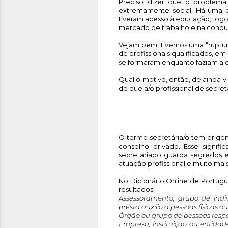
Preciso dizer que o problema 
extremamente social. Há uma 
tiveram acesso à educação, logo
mercado de trabalho e na conqui
Vejam bem, tivemos uma “ruptura
de profissionais qualificados, e
se formaram enquanto faziam a c
Qual o motivo, então, de ainda
de que a/o profissional de secr
O termo secretária/o tem orige
conselho privado. Esse signifi
secretariado guarda segredos e 
atuação profissional é muito mai
No Dicionário Online de Portugu
resultados:
Assessoramento; grupo de indiv
presta auxílio a pessoas físicas ou
Órgão ou grupo de pessoas respon
Empresa, instituição ou entidad