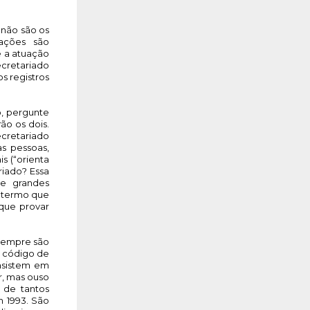
não são os 
ções são 
 a atuação 
cretariado 
s registros 
 pergunte 
ão os dois. 
cretariado 
 pessoas, 
 (“orienta 
iado? Essa 
 grandes 
 termo que 
que provar 
sempre são 
 código de 
nsistem em 
, mas ouso 
de tantos 
 1993. São 