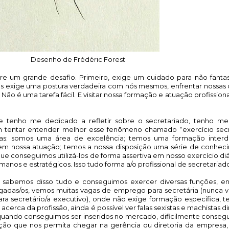
Desenho de Frédéric Forest
e um grande desafio. Primeiro, exige um cuidado para não fantas
os exige uma postura verdadeira com nós mesmos, enfrentar nossas 
 Não é uma tarefa fácil. E visitar nossa formação e atuação profissiona
 tenho me dedicado a refletir sobre o secretariado, tenho me 
m tentar entender melhor esse fenômeno chamado “exercício secret
as: somos uma área de excelência; temos uma formação interdisc
s em nossa atuação; temos a nossa disposição uma série de conhec
 que conseguimos utilizá-los de forma assertiva em nosso exercício diá
anos e estratégicos. Isso tudo forma a/o profissional de secretariado
bemos disso tudo e conseguimos exercer diversas funções, en
egadas/os, vemos muitas vagas de emprego para secretária (nunca vi
para secretário/a executivo), onde não exige formação específica, t
acerca da profissão, ainda é possível ver falas sexistas e machistas d
quando conseguimos ser inseridos no mercado, dificilmente consegu
ção que nos permita chegar na gerência ou diretoria da empresa,