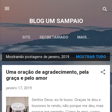
Pular para o conteúdo principal
BLOG UM SAMPAIO
SITE
SECRETARIADO
MAIS…
Mostrando postagens de janeiro, 2019
MOSTRAR TUDO
P
o
Uma oração de agradecimento, pela
s
graça e pelo amor
t
a
janeiro 17, 2019
g
e
Senhor Deus, eu te louvo. Graças te dou e
n
louvores te rendo, não porque me deu, mas
porque me permitiu. Como te amo, como