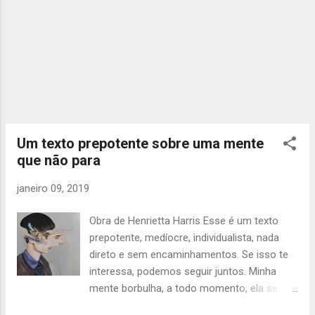
quem eu sou quando escuto a tua voz e
entendo que tua graça me basta. Não sou
merecedo...
Um texto prepotente sobre uma mente
que não para
janeiro 09, 2019
Obra de Henrietta Harris Esse é um texto
prepotente, medíocre, individualista, nada
direto e sem encaminhamentos. Se isso te
interessa, podemos seguir juntos. Minha
mente borbulha, a todo momento, ela se
movimenta em uma constância que me faz