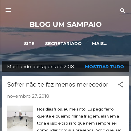
Pular para o conteúdo principal
BLOG UM SAMPAIO
SITE
SECRETARIADO
MAIS…
Mostrando postagens de 2018
MOSTRAR TUDO
P
o
Sofrer não te faz menos merecedor
s
t
novembro 27, 2018
a
Nos dias frios, eu me sinto. Eu pego ferro
g
quente e queimo minha friagem, ela vem a
e
tona e isso é tão raro que nem sempre sei
n
como lidar com sua presença. Acho que isso