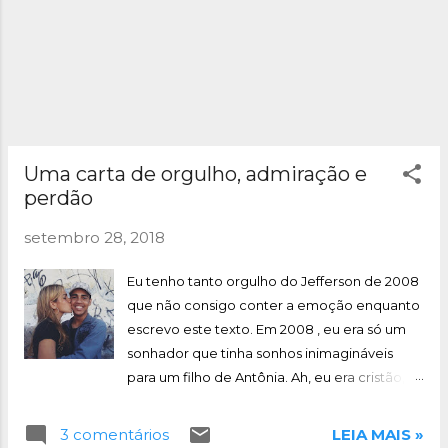
alma gritar, sangr...
Uma carta de orgulho, admiração e
perdão
setembro 28, 2018
Eu tenho tanto orgulho do Jefferson de 2008
que não consigo conter a emoção enquanto
escrevo este texto. Em 2008 , eu era só um
sonhador que tinha sonhos inimagináveis
para um filho de Antônia. Ah, eu era cristão,
na época eu congregava em uma igreja
evangélica. Não congrego mais, continuo
3 comentários
LEIA MAIS »