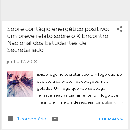
Sobre contágio energético positivo:
um breve relato sobre o X Encontro
Nacional dos Estudantes de
Secretariado
junho 17, 2018
Existe fogo no secretariado. Um fogo quente
que ateia calor até nos corações mais
gelados. Um fogo que não se apaga,
renasce, reaviva diariamente. Um fogo que
mesmo em meio a desesperança, pulsa forte
e aquece, inquieta. Esse fogo é jovem,
ousado, diferente, informal, de excelência e
1 comentário
LEIA MAIS »
de plenitude. Durante 4 dias, tive a
oportunidade de me emocionar várias vezes,