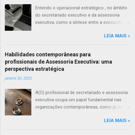
Entendo o operacional estratégico , no âmbito
do secretariado executivo e da assessoria
executiva, como a síntese entre a execução
técnica e a inteligência organizacional, em que
LEIA MAIS »
a mediação de informações, a articulação de
relações institucionais e a antecipação de
demandas estruturam a tomada de decisões,
Habilidades contemporâneas para
ainda que sem o devido reconhecimento
profissionais de Assessoria Executiva: uma
formal. Longe de ser uma simples função de
perspectiva estratégica
suporte, o secretariado opera nos bastidores
janeiro 30, 2025
da governança corporativa, influenciando fluxos
de poder e contribuindo para a eficiência
A(O) profissional de secretariado e assessoria
estratégica da organização. No entanto, essa
executiva ocupa um papel fundamental nas
atuação é frequentemente capturada pelo
organizações contemporâneas, como já venho
discurso empresarial, que exige maior
debatendo há um tempo aqui no blog e em
engajamento estratégico sem a
LEIA MAIS »
palestras que ministro para profissionais da
correspondente valorização, perpetuando a
área. Somos estratégicos, ainda que essa
invisibilidade da categoria. Assim, o conceito de