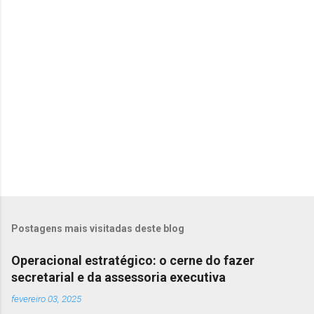
t
á
r
i
o
Postagens mais visitadas deste blog
Operacional estratégico: o cerne do fazer
secretarial e da assessoria executiva
fevereiro 03, 2025