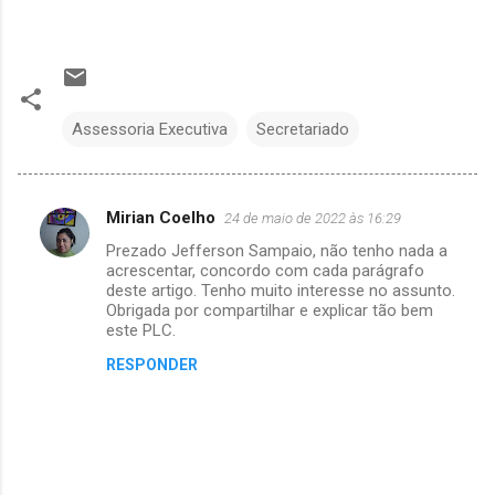
Assessoria Executiva
Secretariado
Mirian Coelho
24 de maio de 2022 às 16:29
C
Prezado Jefferson Sampaio, não tenho nada a
o
acrescentar, concordo com cada parágrafo
m
deste artigo. Tenho muito interesse no assunto.
Obrigada por compartilhar e explicar tão bem
e
este PLC.
n
RESPONDER
t
á
r
i