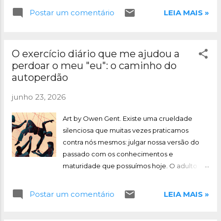
secretariado. Espero que sirva como uma base para
Postar um comentário
LEIA MAIS »
você compreender a profissão está iniciando.
O exercício diário que me ajudou a
perdoar o meu "eu": o caminho do
autoperdão
junho 23, 2026
Art by Owen Gent. Existe uma crueldade
silenciosa que muitas vezes praticamos
contra nós mesmos: julgar nossa versão do
passado com os conhecimentos e
maturidade que possuímos hoje. O adulto
que você é agora olha para trás e encontra
uma longa lista de decisões, omissões,
Postar um comentário
LEIA MAIS »
escolhas equivocadas, medos, silêncios e
situações que gostaria de ter enfrentado de