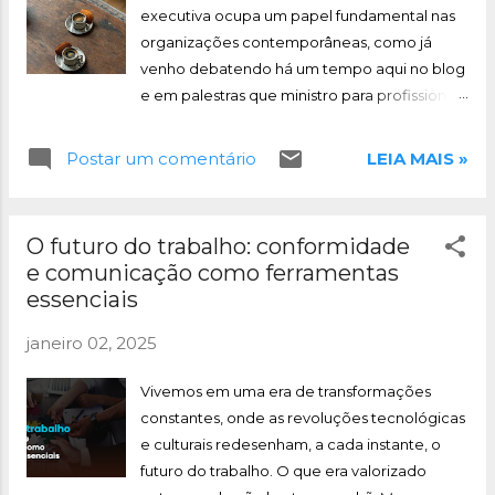
correspondente valorização, perpetuando a
executiva ocupa um papel fundamental nas
invisibilidade da categoria. Assim, o conceito
organizações contemporâneas, como já
de operacional estratégico evidencia a
venho debatendo há um tempo aqui no blog
necessidade de superar a dicotomia entre
e em palestras que ministro para profissionais
execução e planejamento, reafirmando o
da área. Somos estratégicos, ainda que essa
papel do secretariado como agente
estratégia não se encaixe nos moldes dos
Postar um comentário
LEIA MAIS »
fundamental da estrutura organizacional. O
níveis estratégicos organizacionais, por sinal
conceito de operacional estratégico n...
questionei isso em meu livro Teoria Crítica
Secretarial , defendendo a tese de que
O futuro do trabalho: conformidade
nosso operacional é estratégico, transitando
e comunicação como ferramentas
entre a operacionalidade e a estratégia. Para
essenciais
atuar com excelência nesse contexto
dinâmico, é basilar alinhar competências
janeiro 02, 2025
técnicas e comportamentais às diretrizes
legais, aos princípios éticos da profissão e às
Vivemos em uma era de transformações
tendências do futuro do trabalho.
constantes, onde as revoluções tecnológicas
Lembremos que a Lei 7.377/1985 estabelece
e culturais redesenham, a cada instante, o
o exercício da profissão de secretariado
futuro do trabalho. O que era valorizado
executivo, definindo suas atribuições e