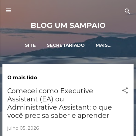
Pular para o conteúdo principal
BLOG UM SAMPAIO
SITE
SECRETARIADO
MAIS…
P
O mais lido
o
s
Comecei como Executive
t
Assistant (EA) ou
Administrative Assistant: o que
a
você precisa saber e aprender
g
e
julho 05, 2026
n