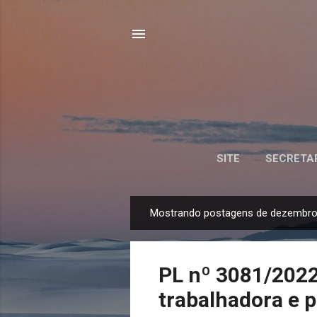
SITE
SECRETA
Mostrando postagens de dezembro
P
o
s
PL nº 3081/2022:
t
a
trabalhadora e p
g