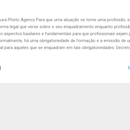
ura Photo Agency Para que uma atuação se torne uma profissão, el
rma legal que verse sobre o seu enquadramento enquanto profissã
do aspectos basilares e fundamentais para que profissionais sejam 
Normalmente, há uma obrigatoriedade de formação e a emissão de u
nal para aqueles que se enquadram em tais obrigatoriedades. Decreto
 utilizados para regulamentar profissões. Hoje, para além daquelas
risco à segurança, à saúde, à ordem pública, à incolumidade individ
al", temos uma lista extensa de profissões regulamentadas: - Arquit
ei 8620/46); - Arquivista (Lei 6546/78); - Assistente Social (Lei 8662
ecreto-Lei 806/69) - Bibliotecário (Lei 4084/62); - Biólogo (artigos 1°
979); - Corretor de seguros (Lei 4594/64); - Economista (Lei 1411/51
ísica (Lei 9696/98); - Engenheiro (Decreto-Lei 8620/46); ...