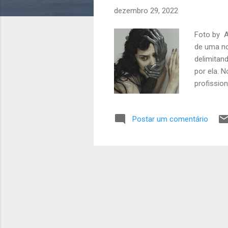
e
dezembro 29, 2022
n
s
Foto by A
de uma no
delimitan
por ela. 
profissio
podem ser
oferecem "
Postar um comentário
patrimoni
(Decreto-L
Atuário (D
n° 6.684/1
Educação F