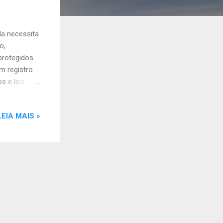
a necessita
o,
protegidos
m registro
s e leis
 que
ual e
LEIA MAIS »
eto
/93); -
e 2° da Lei
); -