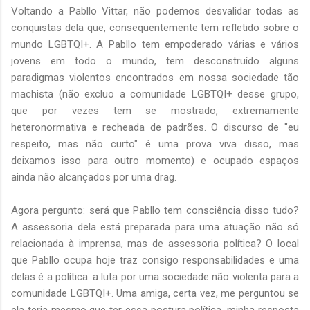
Voltando a Pabllo Vittar, não podemos desvalidar todas as
conquistas dela que, consequentemente tem refletido sobre o
mundo LGBTQI+. A Pabllo tem empoderado várias e vários
jovens em todo o mundo, tem desconstruído alguns
paradigmas violentos encontrados em nossa sociedade tão
machista (não excluo a comunidade LGBTQI+ desse grupo,
que por vezes tem se mostrado, extremamente
heteronormativa e recheada de padrões. O discurso de "eu
respeito, mas não curto" é uma prova viva disso, mas
deixamos isso para outro momento) e ocupado espaços
ainda não alcançados por uma drag.
Agora pergunto: será que Pabllo tem consciência disso tudo?
A assessoria dela está preparada para uma atuação não só
relacionada à imprensa, mas de assessoria política? O local
que Pabllo ocupa hoje traz consigo responsabilidades e uma
delas é a política: a luta por uma sociedade não violenta para a
comunidade LGBTQI+. Uma amiga, certa vez, me perguntou se
ela teria mesmo que ter essa postura política, minha resposta