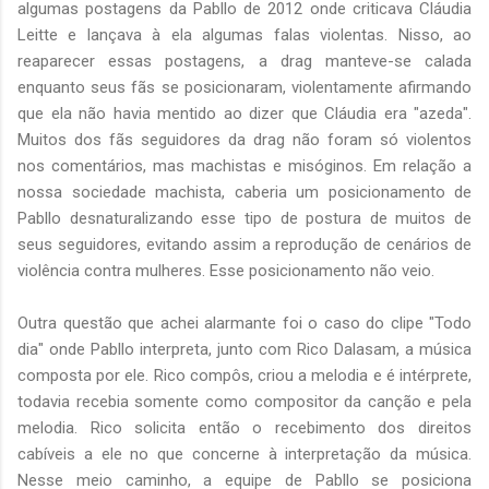
algumas postagens da Pabllo de 2012 onde criticava Cláudia
Leitte e lançava à ela algumas falas violentas. Nisso, ao
reaparecer essas postagens, a drag manteve-se calada
enquanto seus fãs se posicionaram, violentamente afirmando
que ela não havia mentido ao dizer que Cláudia era "azeda".
Muitos dos fãs seguidores da drag não foram só violentos
nos comentários, mas machistas e misóginos. Em relação a
nossa sociedade machista, caberia um posicionamento de
Pabllo desnaturalizando esse tipo de postura de muitos de
seus seguidores, evitando assim a reprodução de cenários de
violência contra mulheres. Esse posicionamento não veio.
Outra questão que achei alarmante foi o caso do clipe "Todo
dia" onde Pabllo interpreta, junto com Rico Dalasam, a música
composta por ele. Rico compôs, criou a melodia e é intérprete,
todavia recebia somente como compositor da canção e pela
melodia. Rico solicita então o recebimento dos direitos
cabíveis a ele no que concerne à interpretação da música.
Nesse meio caminho, a equipe de Pabllo se posiciona