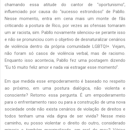
chamando essa atitude do cantor de "oportunismo",
influenciado por causa do "sucesso estrondoso" de Pabllo.
Nesse momento, entra em cena mais um monte de fãs
criticando a postura de Rico, por vezes as ofensas tomaram
um ar racista, sim. Pabllo novamente silenciou-se perante isso
e não se pronunciou com o objetivo de desnaturalizar cenários
de violência dentro da própria comunidade LGBTQI+. Vejam,
não foram só casos de violência verbal, mas de racismo.
Enquanto isso acontecia, Pabllo fez uma postagem dizendo
“Eu tô muito feliz amor e nada vai estragar esse momento”.
Em que medida esse empoderamento é baseado no respeito
ao próximo, em uma postura dialógica, não violenta e
consciente? Retomo essa pergunta. É um empoderamento
para o enfrentamento raso ou para a construção de uma nova
sociedade onde não exista cenários de violação de direitos e
todos tenham uma vida digna de ser vivida? Nesse meio
caminho, eu posso violentar o direito do outro, considerado
minoria e também marginalizado, em prol do meu? Vários