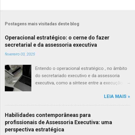
Postagens mais visitadas deste blog
Operacional estratégico: o cerne do fazer
secretarial e da assessoria executiva
fevereiro 03, 2025
Entendo o operacional estratégico , no âmbito
do secretariado executivo e da assessoria
executiva, como a síntese entre a execução
técnica e a inteligência organizacional, em que
LEIA MAIS »
a mediação de informações, a articulação de
relações institucionais e a antecipação de
demandas estruturam a tomada de decisões,
Habilidades contemporâneas para
ainda que sem o devido reconhecimento
profissionais de Assessoria Executiva: uma
formal. Longe de ser uma simples função de
perspectiva estratégica
suporte, o secretariado opera nos bastidores