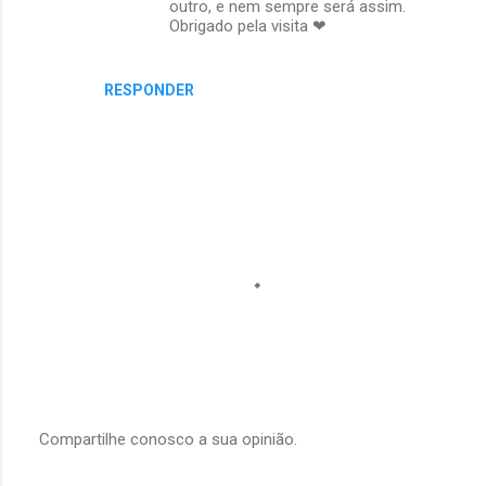
outro, e nem sempre será assim.
s
Obrigado pela visita ❤
RESPONDER
Compartilhe conosco a sua opinião.
P
o