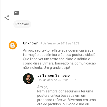
Reflexão
Unknown
9 de janeiro de 2018 às 18:22
C
Amigo, seu texto reflete sua coerência à sua
o
formação acadêmica e às sua postura cidadã.
m
Que lindo ver um texto tão claro e sóbrio e
como disse Simara, baseado na comunicação
e
não violenta. Um grande beijo!
n
Jefferson Sampaio
t
21 de abril de 2018 às 13:16
á
Amiga,
Nem sempre conseguimos ter uma
r
postura crítica baseada em um
i
processo reflexivo. Vivemos em uma
era de partidos, ou você é um ou
o