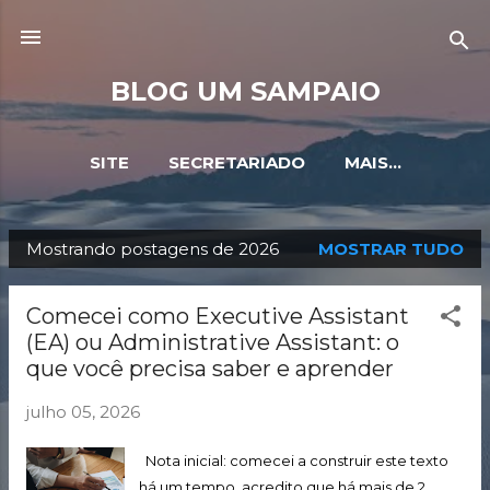
Pular para o conteúdo principal
BLOG UM SAMPAIO
SITE
SECRETARIADO
MAIS…
Mostrando postagens de 2026
MOSTRAR TUDO
P
o
Comecei como Executive Assistant
s
(EA) ou Administrative Assistant: o
t
que você precisa saber e aprender
a
julho 05, 2026
g
e
Nota inicial: comecei a construir este texto
n
há um tempo, acredito que há mais de 2