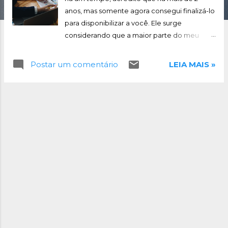
s
anos, mas somente agora consegui finalizá-lo
para disponibilizar a você. Ele surge
considerando que a maior parte do meu
público atualmente é internacional e buscam
conteúdos na área do secretariado. Espero
Postar um comentário
LEIA MAIS »
que sirva como uma base para você
compreender a profissão está iniciando.